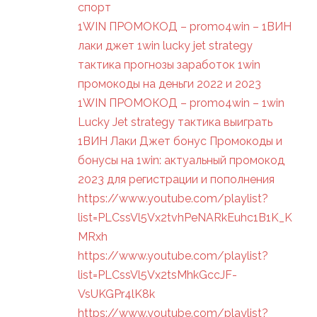
спорт
1WIN ПРОМОКОД – promo4win – 1ВИН
лаки джет 1win lucky jet strategy
тактика прогнозы заработок 1win
промокоды на деньги 2022 и 2023
1WIN ПРОМОКОД – promo4win – 1win
Lucky Jet strategy тактика выиграть
1ВИН Лаки Джет бонус Промокоды и
бонусы на 1win: актуальный промокод
2023 для регистрации и пополнения
https://www.youtube.com/playlist?
list=PLCssVl5Vx2tvhPeNARkEuhc1B1K_K
MRxh
https://www.youtube.com/playlist?
list=PLCssVl5Vx2tsMhkGccJF-
VsUKGPr4lK8k
https://www.youtube.com/playlist?