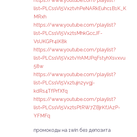
https://www.youtube.com/playlist?
list=PLCssVl5Vx2tvhPeNARkEuhc1B1K_K
MRxh
https://www.youtube.com/playlist?
list=PLCssVl5Vx2tsMhkGccJF-
VsUKGPr4lK8k
https://www.youtube.com/playlist?
list=PLCssVl5Vx2tvYrAMJPqFstyhXsvxvu
58w
https://www.youtube.com/playlist?
list=PLCssVl5Vx2tujn2yvgj-
kdRs4TfPrfXfq
https://www.youtube.com/playlist?
list=PLCssVl5Vx2tsPtRW7ZBjrKfJAzP-
YFMFq
промокоды на 1win без депозита