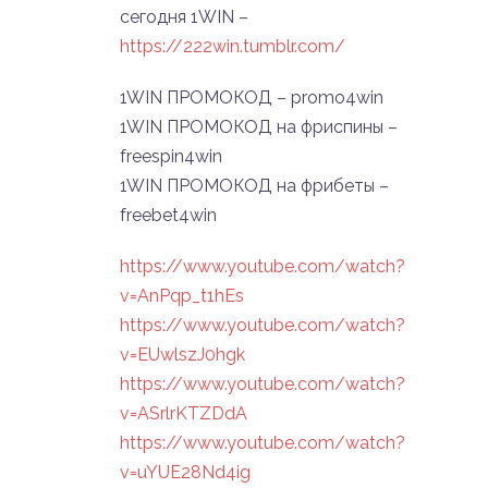
сегодня 1WIN –
https://222win.tumblr.com/
1WIN ПРОМОКОД – promo4win
1WIN ПРОМОКОД на фриспины –
freespin4win
1WIN ПРОМОКОД на фрибеты –
freebet4win
https://www.youtube.com/watch?
v=AnPqp_t1hEs
https://www.youtube.com/watch?
v=EUwlszJ0hgk
https://www.youtube.com/watch?
v=ASrlrKTZDdA
https://www.youtube.com/watch?
v=uYUE28Nd4ig