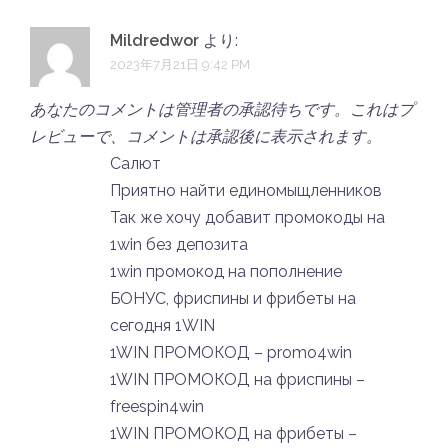
Mildredwor
より:
2023年7月21日 9:42 PM
あなたのコメントは管理者の承認待ちです。これはプ
レビューで、コメントは承認後に表示されます。
Салют
Приятно найти единомыщленников
Так же хочу добавит промокоды на
1win без депозита
1win промокод на пополнение
БОНУС, фриспины и фрибеты на
сегодня 1WIN
1WIN ПРОМОКОД – promo4win
1WIN ПРОМОКОД на фриспины –
freespin4win
1WIN ПРОМОКОД на фрибеты –