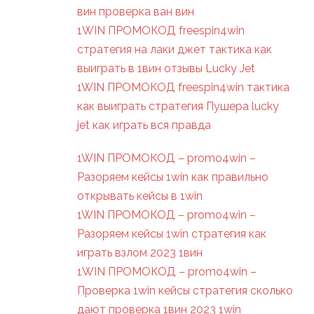
вин проверка ван вин
1WIN ПРОМОКОД freespin4win
стратегия на лаки джет тактика как
выиграть в 1вин отзывы Lucky Jet
1WIN ПРОМОКОД freespin4win тактика
как выиграть стратегия Пушера lucky
jet как играть вся правда
1WIN ПРОМОКОД – promo4win –
Разоряем кейсы 1win как правильно
открывать кейсы в 1win
1WIN ПРОМОКОД – promo4win –
Разоряем кейсы 1win стратегия как
играть взлом 2023 1вин
1WIN ПРОМОКОД – promo4win –
Проверка 1win кейсы стратегия сколько
дают проверка 1вин 2023 1win