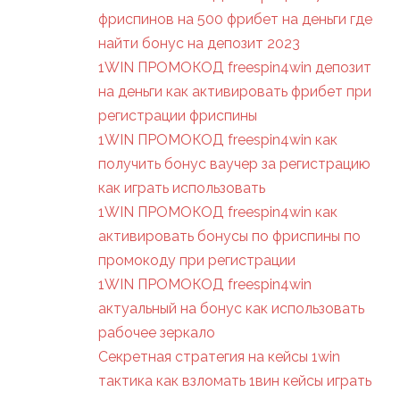
фриспинов на 500 фрибет на деньги где
найти бонус на депозит 2023
1WIN ПРОМОКОД freespin4win депозит
на деньги как активировать фрибет при
регистрации фриспины
1WIN ПРОМОКОД freespin4win как
получить бонус ваучер за регистрацию
как играть использовать
1WIN ПРОМОКОД freespin4win как
активировать бонусы по фриспины по
промокоду при регистрации
1WIN ПРОМОКОД freespin4win
актуальный на бонус как использовать
рабочее зеркало
Секретная стратегия на кейсы 1win
тактика как взломать 1вин кейсы играть