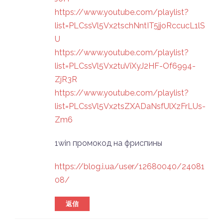
https://www.youtube.com/playlist?
list=PLCssVl5Vx2tschNntIT5jjoRccucL1lS
U
https://www.youtube.com/playlist?
list=PLCssVl5Vx2tuViXyJ2HF-Of6994-
ZjR3R
https://www.youtube.com/playlist?
list=PLCssVl5Vx2tsZXADaNsfUlXzFrLUs-
Zm6
1win промокод на фриспины
https://blog.i.ua/user/12680040/24081
08/
返信