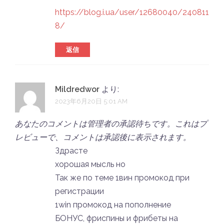
https://blog.i.ua/user/12680040/240811
8/
返信
Mildredwor
より:
2023年6月20日 5:01 AM
あなたのコメントは管理者の承認待ちです。これはプ
レビューで、コメントは承認後に表示されます。
Здрасте
хорошая мысль но
Так же по теме 1вин промокод при
регистрации
1win промокод на пополнение
БОНУС, фриспины и фрибеты на