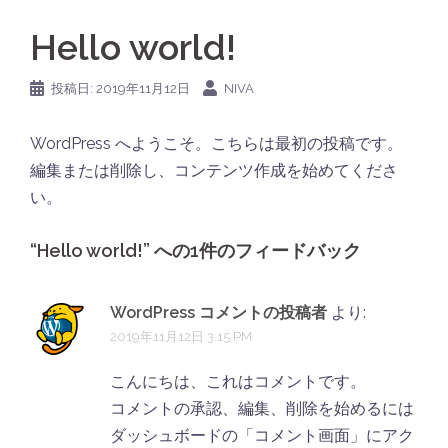
Hello world!
投稿日:
2019年11月12日
NIVA
WordPress へようこそ。こちらは最初の投稿です。
編集または削除し、コンテンツ作成を始めてくださ
い。
“
Hello world!
” への1件のフィードバック
WordPress コメントの投稿者
より:
2019年11月12日 3:15 PM
こんにちは、これはコメントです。
コメントの承認、編集、削除を始めるには
ダッシュボードの「コメント画面」にアク