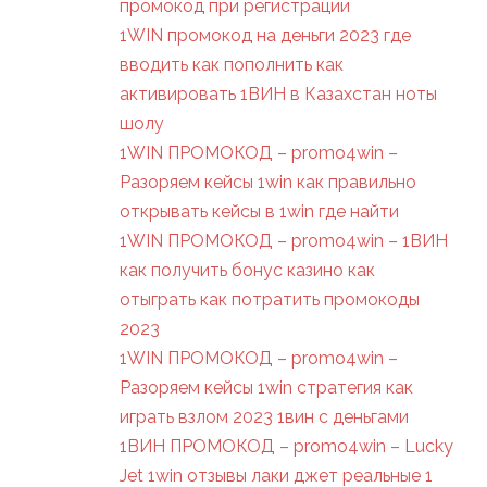
промокод при регистрации
1WIN промокод на деньги 2023 где
вводить как пополнить как
активировать 1ВИН в Казахстан ноты
шолу
1WIN ПРОМОКОД – promo4win –
Разоряем кейсы 1win как правильно
открывать кейсы в 1win где найти
1WIN ПРОМОКОД – promo4win – 1ВИН
как получить бонус казино как
отыграть как потратить промокоды
2023
1WIN ПРОМОКОД – promo4win –
Разоряем кейсы 1win стратегия как
играть взлом 2023 1вин с деньгами
1ВИН ПРОМОКОД – promo4win – Lucky
Jet 1win отзывы лаки джет реальные 1