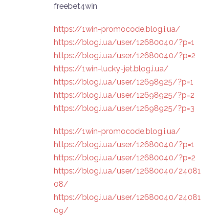
freebet4win
https://1win-promocode.blog.i.ua/
https://blog.i.ua/user/12680040/?p=1
https://blog.i.ua/user/12680040/?p=2
https://1win-lucky-jet.blog.i.ua/
https://blog.i.ua/user/12698925/?p=1
https://blog.i.ua/user/12698925/?p=2
https://blog.i.ua/user/12698925/?p=3
https://1win-promocode.blog.i.ua/
https://blog.i.ua/user/12680040/?p=1
https://blog.i.ua/user/12680040/?p=2
https://blog.i.ua/user/12680040/24081
08/
https://blog.i.ua/user/12680040/24081
09/